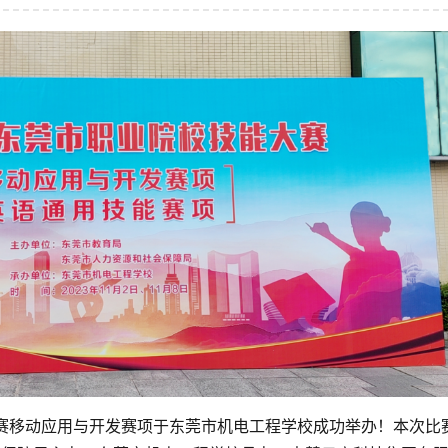
能大赛移动应用与开发赛项于东莞市机电工程学校成功举办！本次比