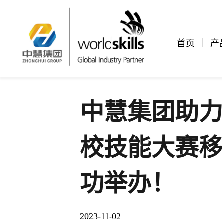
新闻资讯
公司新闻
文章详情
首页
产
中慧集团助力
校技能大赛
功举办！
2023-11-02