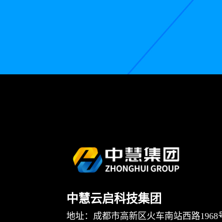
中慧云启科技集团
地址：成都市高新区火车南站西路1968