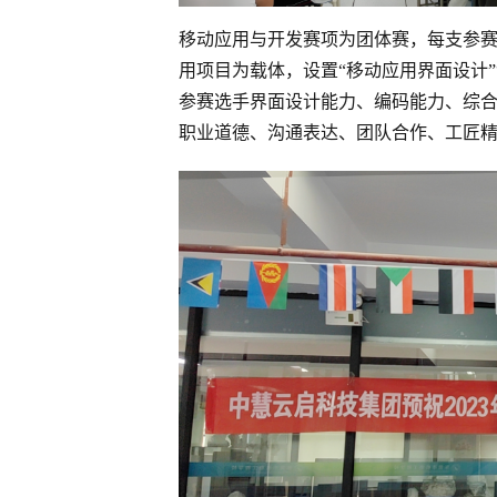
移动应用与开发赛项为团体赛，每支参赛
用项目为载体，设置“移动应用界面设计”
参赛选手界面设计能力、编码能力、综
职业道德、沟通表达、团队合作、工匠