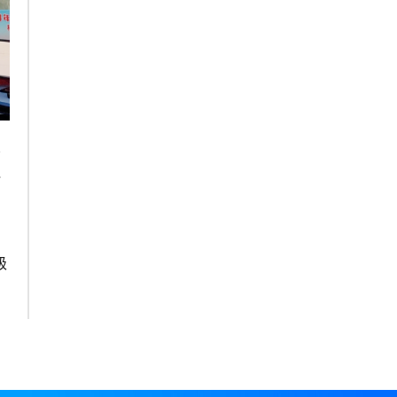
交
融
级