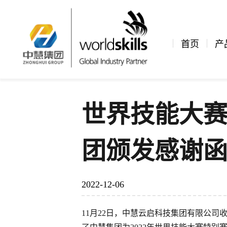
新闻资讯
公司新闻
文章详情
首页
产
世界技能大
团颁发感谢
2022-12-06
11月22日，中慧云启科技集团有限公