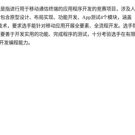
，是指进行用于移动通信终端的应用程序开发的竞赛项目，涉及
包含原型设计、布局实现、功能开发、App测试4个模块，涵盖
lutter技术，要求选手能针对移动应用开展全要素、全流程开发。选手
又要善于开发实用的功能、完成程序的测试，十分考验选手在有
的开发编程能力。