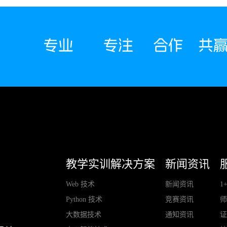
教学实训解决方案
新闻资讯
Web 技术
新闻资讯
1
Python 技术
竞赛资讯
大数据技术
通知资讯