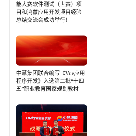
！
能大赛软件测试（世赛）项
目和鸿蒙应用开发项目经验
总结交流会成功举行！
中慧集团联合编写《Vue应用
程序开发》入选第二批“十四
五”职业教育国家规划教材