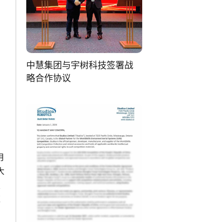
中慧集团与宇树科技签署战
略合作协议
月
大
技
应