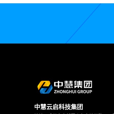
中慧云启科技集团