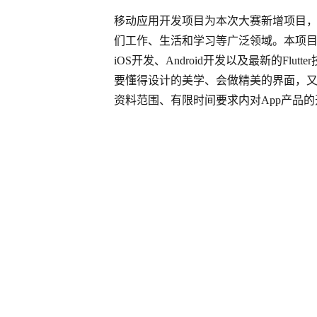
移动应用开发项目为本次大赛新增项目
们工作、生活和学习等广泛领域。本项目
iOS开发、Android开发以及最新的F
要懂得设计的美学、会做精美的界面，
资料范围、有限时间要求内对App产品