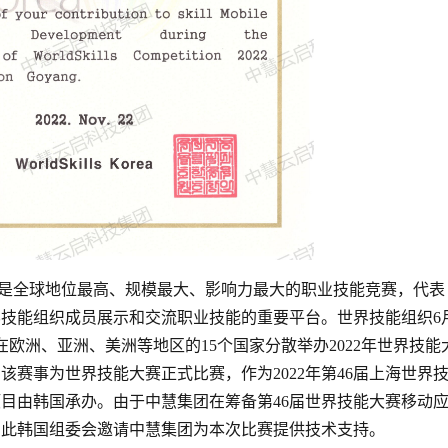
etition）是全球地位最高、规模最大、影响力最大的职业技能竞赛，代表
技能组织成员展示和交流职业技能的重要平台。世界技能组织6
旬，在欧洲、亚洲、美洲等地区的15个国家分散举办2022年世界技能
该赛事为世界技能大赛正式比赛，作为2022年第46届上海世界
目由韩国承办。由于中慧集团在筹备第46届世界技能大赛移动
因此韩国组委会邀请中慧集团为本次比赛提供技术支持。