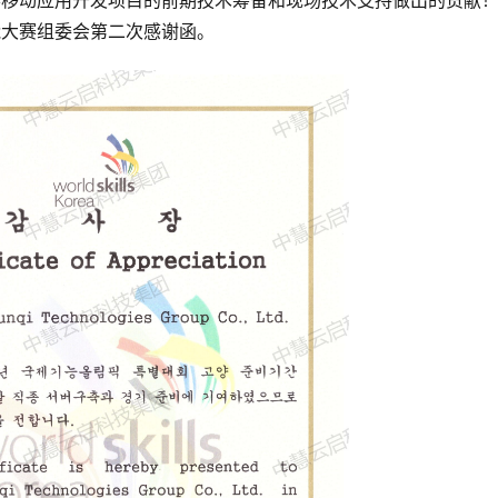
别赛移动应用开发项目的前期技术筹备和现场技术支持做出的贡献
能大赛组委会第二次感谢函。