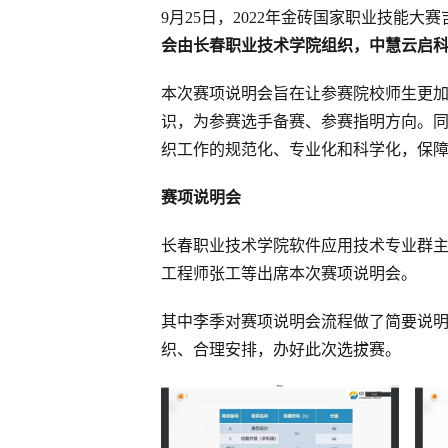
9月25日，2022年金砖国家职业技能
会由长春职业技术学院组织，中慧云启
本次赛项说明会旨在让参赛院校师生更
识，为参赛选手备赛、参赛指明方向。
织工作的规范化、专业化和科学化，保
赛项说明会
长春职业技术学院软件应用技术专业群
工程师张工等出席本次赛项说明会。
其中李季对赛项说明会流程做了简要说
织、合理安排，办好此次选拔赛。