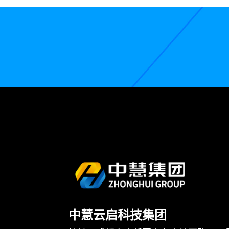
中慧云启科技集团