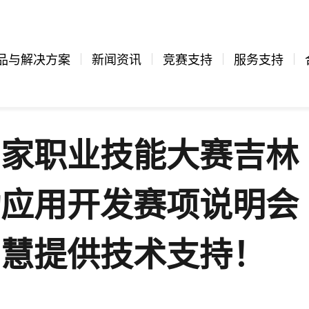
品与解决方案
新闻资讯
竞赛支持
服务支持
砖国家职业技能大赛吉林
动应用开发赛项说明会
中慧提供技术支持！