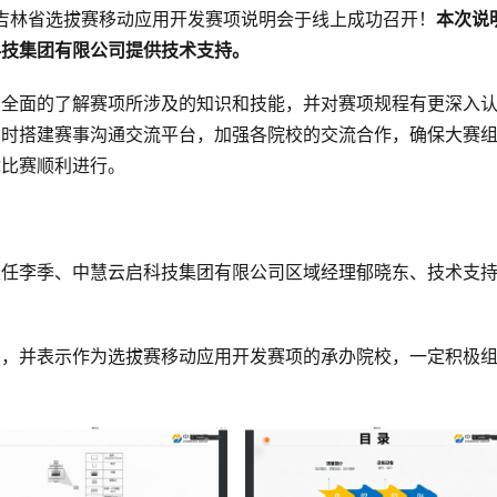
大赛吉林省选拔赛移动应用开发赛项说明会于线上成功召开！
本次说
科技集团有限公司提供技术支持。
加全面的了解赛项所涉及的知识和技能，并对赛项规程有更深入
同时搭建赛事沟通交流平台，加强各院校的交流合作，确保大赛
障比赛顺利进行。
主任李季、中慧云启科技集团有限公司区域经理郁晓东、技术支
明，并表示作为选拔赛移动应用开发赛项的承办院校，一定积极