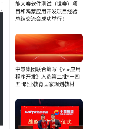
能大赛软件测试（世赛）项
目和鸿蒙应用开发项目经验
总结交流会成功举行！
中慧集团联合编写《Vue应用
程序开发》入选第二批“十四
五”职业教育国家规划教材