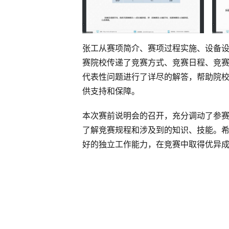
张工从赛项简介、赛项过程实施、设备
赛院校传递了竞赛方式、竞赛日程、竞
代表性问题进行了详尽的解答，帮助院
供支持和保障。
本次赛前说明会的召开，充分调动了参
了解竞赛规程和涉及到的知识、技能。
好的独立工作能力，在竞赛中取得优异