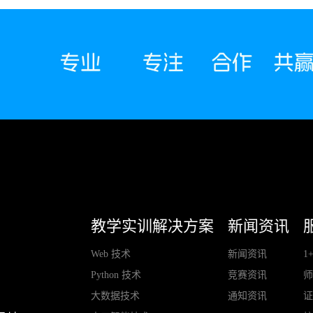
教学实训解决方案
新闻资讯
Web 技术
新闻资讯
1
Python 技术
竞赛资讯
大数据技术
通知资讯