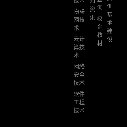
技术
知
训
询
资
物联
基
讯
校
网技
地
企
术
建
教
云计
设
材
算技
术
网络
安全
技术
软件
工程
技术