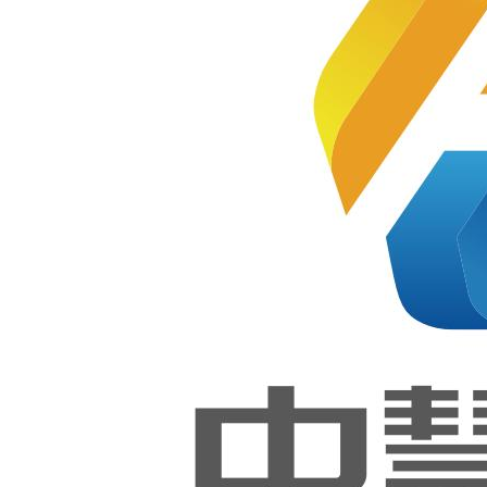
能大赛
软件测
用开发赛
试（世
赛）项
目和鸿
项培训说
蒙应用
开发项
明会成功
目经验
总结交
流会成
召开！
功举
行！
2022-09-07
中慧集
团联合