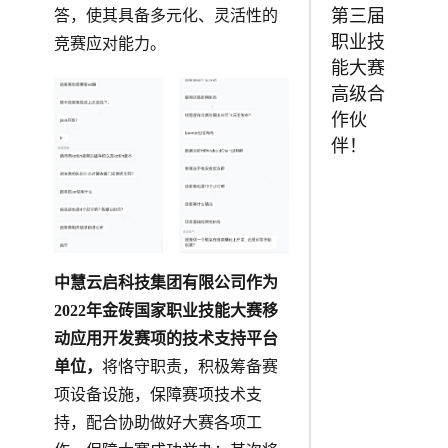
第三届
答，使其具备多元化、灵活性的
职业技
竞赛应对能力。
能大赛
高级合
作伙
伴！
中慧云启科技集团有限公司作为
2022年金砖国家职业技能大赛移
动应用开发赛项的技术支持平台
单位，
将恪守职责，积极筹备赛
项设备设施，保障赛项技术支
持，配合协助做好大赛各项工