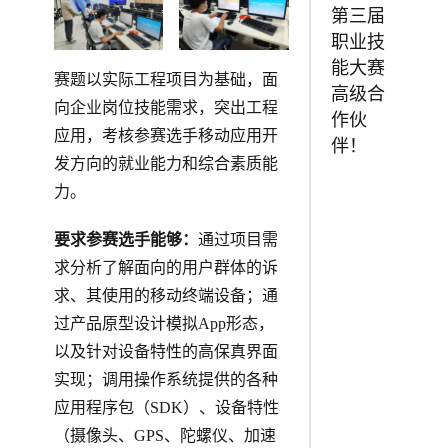
第三届
职业技
能大赛
赛题以实际工程项目为基础，面
高级合
向企业岗位技能需求，突出工程
作伙
应用，考核参赛选手移动应用开
伴！
发方向的就业能力和综合素质能
力。
要求参赛选手能够：
通过项目需
求分析了解面向的用户群体的诉
求、其使用的移动终端设备；通
过产品原型设计模拟App形态，
以及针对设备特性的高保真界面
实现；调用操作系统提供的各种
应用程序包（SDK）、设备特性
（摄像头、GPS、陀螺仪、加速