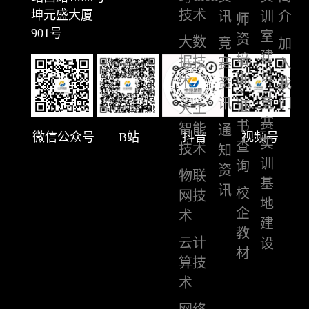
技术
坤元盛大厦
讯
训
介
师
901号
室
资
大数
竞
加
建
培
据技
赛
入
设
训
术
资
我
讯
竞
们
证
人工
赛
书
智能
通
微信公众号
B站
抖音
视频号
实
查
技术
知
训
询
资
物联
基
讯
校
网技
地
企
术
建
教
云计
设
材
算技
术