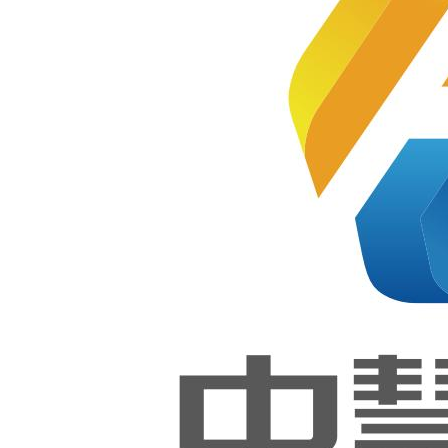
能大赛
软件测
南宁市选
试（世
赛）项
目和鸿
拔赛网站
蒙应用
开发项
设计与开
目经验
总结交
流会成
发项目成
功举
行！
功举办!
中慧集
2022-08-09
团联合