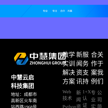
教学
新
服
合
关
实训
闻
务
作
于
解决
资
支
案
我
中慧云启
方案
讯
持
例
们
科技集团
Web
1+X
新
专
公
地址：成都市
技术
认
闻
业
司
高新区火车南
证
Python
资
实
简
站西路1968号