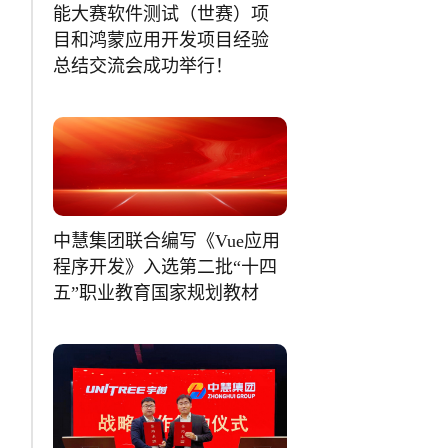
能大赛软件测试（世赛）项
目和鸿蒙应用开发项目经验
总结交流会成功举行！
中慧集团联合编写《Vue应用
程序开发》入选第二批“十四
五”职业教育国家规划教材