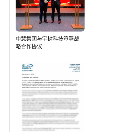
中慧集团与宇树科技签署战
略合作协议