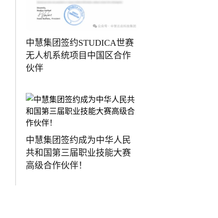
中慧集团签约STUDICA世赛
无人机系统项目中国区合作
伙伴
中慧集团签约成为中华人民
共和国第三届职业技能大赛
高级合作伙伴！