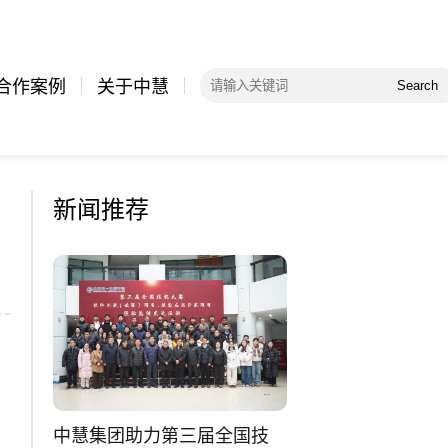
合作案例
关于中慧
Search
新闻推荐
中慧集团助力第三届全国技