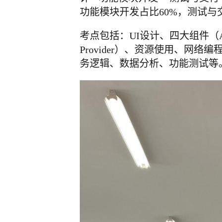
功能模块开发占比60%，测试与
考点包括：UI设计、四大组件（Activity、
Provider）、资源使用、网络编
务逻辑、数据分析、功能测试等