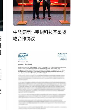
中慧集团与宇树科技签署战
赛
略合作协议
阳
团
发
术
，
促