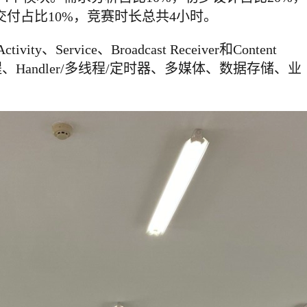
交付占比10%，竞赛时长总共4小时。
Service、Broadcast Receiver和Content
程、Handler/多线程/定时器、多媒体、数据存储、业
。