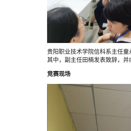
贵阳职业技术学院信科系主任童
其中，副主任田楠发表致辞，并
竞赛现场