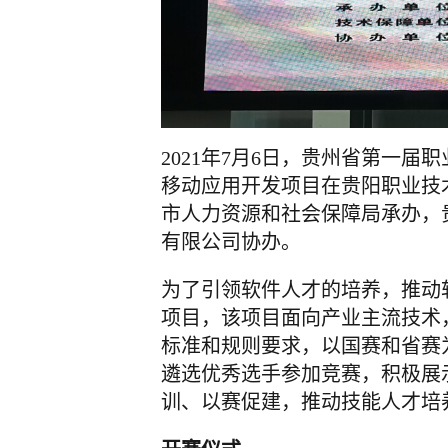
2021年7月6日，贵州省第一
移动应用开发项目在贵阳职业技
市人力资源和社会保障局承办，
有限公司协办。
为了引领软件人才的培养，推动
项目，该项目面向产业主流技术
标准和规则要求，以国赛和省赛
遴选优秀选手参加竞赛，积极展
训、以赛促建，推动技能人才培