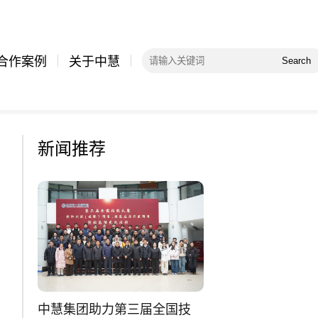
合作案例
关于中慧
Search
新闻推荐
中慧集团助力第三届全国技