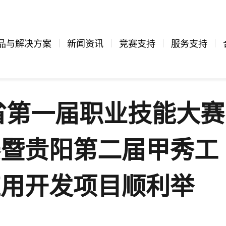
品与解决方案
新闻资讯
竞赛支持
服务支持
州省第一届职业技能大赛
赛暨贵阳第二届甲秀工
应用开发项目顺利举