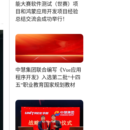
能大赛软件测试（世赛）项
目和鸿蒙应用开发项目经验
总结交流会成功举行！
中慧集团联合编写《Vue应用
程序开发》入选第二批“十四
五”职业教育国家规划教材