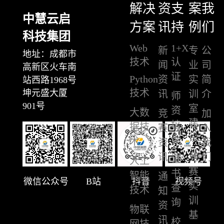
解决
资
支
案
我
中慧云启
方案
讯
持
例
们
科技集团
Web
1+X
新
专
公
地址：成都市
技术
认
闻
业
司
高新区火车南
证
Python
资
实
简
站西路1968号
技术
坤元盛大厦
讯
训
介
师
901号
室
资
大数
竞
加
建
培
据技
赛
入
设
训
术
资
我
讯
竞
们
证
人工
赛
书
智能
通
微信公众号
B站
抖音
视频号
实
查
技术
知
训
询
资
物联
基
讯
校