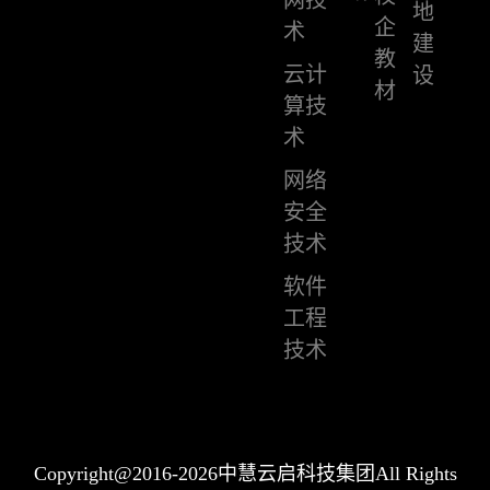
网技
地
企
术
建
教
云计
设
材
算技
术
网络
安全
技术
软件
工程
技术
Copyright@2016-2026中慧云启科技集团All Rights