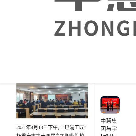
编写
《Vue
会成功召
应用程
序开
开！
发》入
选第二
批“十四
2021-04-14
五”职业
教育国
家规划
教材
中慧集
2021年4月13日下午，“巴渝工匠”
团与宇
杯重庆市第十四届高等职业院校