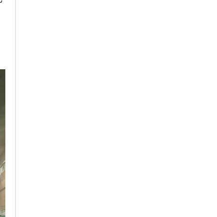
架
、
、