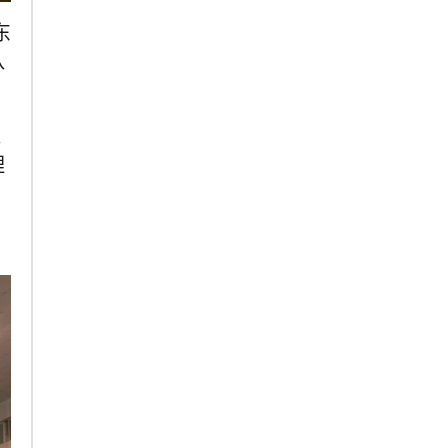
东
队
能
理