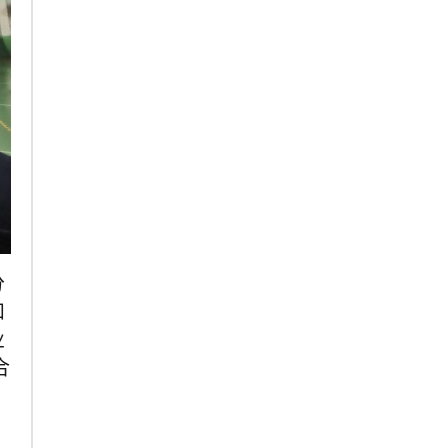
分
和
业
合