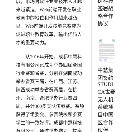
树科技
展，市场对软件专业技术人才越
签署战
来越紧迫，Web前端开发在职业
略合作
教育中的地位和作用越来越凸
协议
显，Web前端开发技能竞赛成为
促进职业教育改革，输出优质人
才的重要动力。
从2016年开始，成都中慧科
技有限公司已成功举办四届全国
中慧集
行业赛和省赛，分别在湖南成功
团签约
举办省赛三届，在广西、江苏、
STUDI
陕西成功举办省赛两届，在杭
CA世赛
州、南京、合肥举办行业赛四
无人机
届，共计300多支队伍参赛。赛项
系统项
目中国
获得了组委会、参赛院校和参赛
区合作
学生的一致好评。成都中慧科技
伙伴
有限公司，通过举办赛项，提高