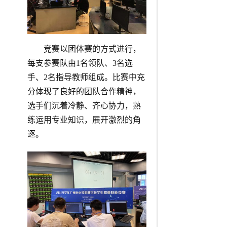
竞赛以团体赛的方式进行，
每支参赛队由1名领队、3名选
手、2名指导教师组成。比赛中充
分体现了良好的团队合作精神，
选手们沉着冷静、齐心协力，熟
练运用专业知识，展开激烈的角
逐。