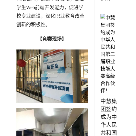
学生Web前端开发能力，促进学
校专业建设，深化职业教育改革
创新的积极性。
【竞赛现场】
中慧集
团签约
成为中
华人民
共和国