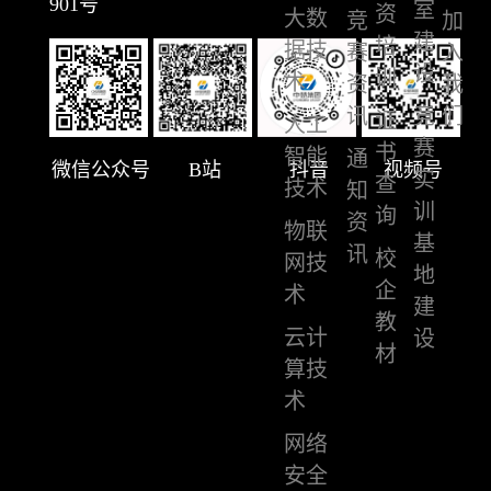
901号
室
资
大数
竞
加
建
培
据技
赛
入
设
训
术
资
我
讯
竞
们
证
人工
赛
书
智能
通
微信公众号
B站
抖音
视频号
实
查
技术
知
训
询
资
物联
基
讯
校
网技
地
企
术
建
教
云计
设
材
算技
术
网络
安全