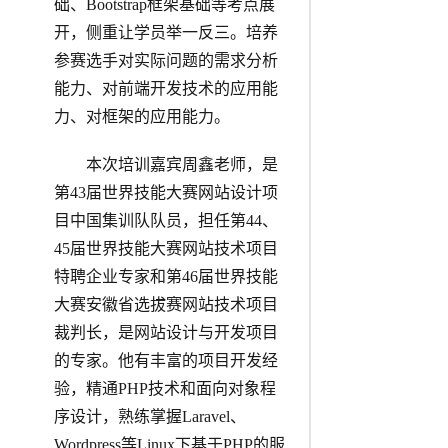
础、Bootstrap框架基础等考点展
开，侧重让学员举一反三。培养
参赛选手对实际问题的需求分析
能力、对前端开发技术的应用能
力、对框架的应用能力。
本次培训嘉宾周鑫老师，是
第43届世界技能大赛网站设计项
目中国集训队队员，担任第44、
45届世界技能大赛网站技术项目
特聘企业专家和第46届世界技能
大赛安徽省选拔赛网站技术项目
裁判长，是网站设计与开发项目
的专家。他有丰富的项目开发经
验，精通PHP技术和面向对象程
序设计，熟练掌握Laravel、
Wordpress等Linux下基于PHP的服