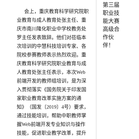
第三届
会上，重庆教育科学研究院职
职业技
业教育与成人教育处张主任、重
能大赛
高级合
庆市南川隆化职业中学校教务处
作伙
罗主任发表致辞。他们对莅临本
伴！
次培训的中慧科技培训专家、各
院校参赛教师表示热烈欢迎。重
庆教育科学研究院职业教育与成
人教育处张主任表示，本次Web
前端开发的教师组培训，是为深
入贯彻落实《国务院关于印发国
家职业教育改革实施方案的通
知》（国发〔2019〕4号）要求，
通过技能培训，帮助中职教师掌
握Web前端开发专业知识与操作
技能，促进职业教学改革，提升