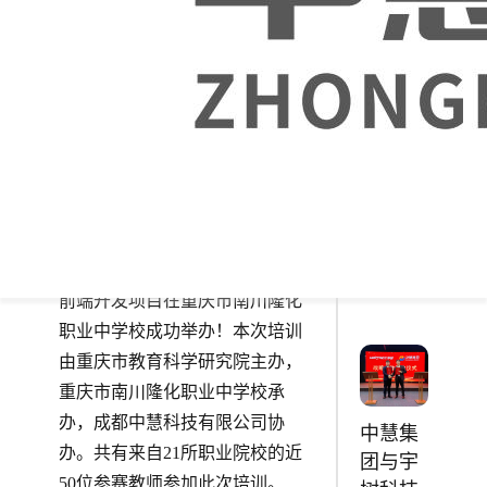
编写
《Vue
应用程
序开
发》入
选第二
批“十四
五”职业
教育国
2019年11月7日，重庆市第十
家规划
二届中等职业学校技能大赛Web
教材
前端开发项目在重庆市南川隆化
职业中学校成功举办！本次培训
由重庆市教育科学研究院主办，
重庆市南川隆化职业中学校承
办，成都中慧科技有限公司协
中慧集
办。共有来自21所职业院校的近
团与宇
50位参赛教师参加此次培训。