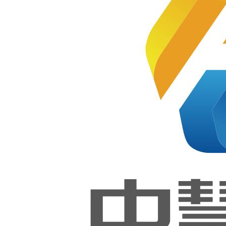
能大赛
软件测
技能大赛
试（世
赛）项
目和鸿
应用软件
蒙应用
开发项
系统开发
目经验
总结交
流会成
赛项（教
功举
行！
师赛）成
中慧集
功举办！
团联合