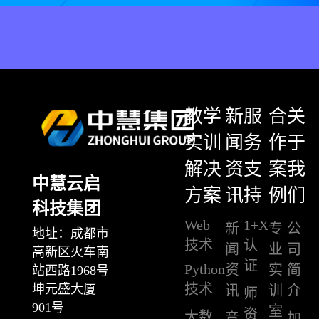
教学
新
服
合
关
实训
闻
务
作
于
解决
资
支
案
我
中慧云启
方案
讯
持
例
们
科技集团
Web
1+X
新
专
公
地址：成都市
技术
认
闻
业
司
高新区火车南
证
Python
资
实
简
站西路1968号
技术
坤元盛大厦
讯
训
介
师
901号
室
资
大数
竞
加