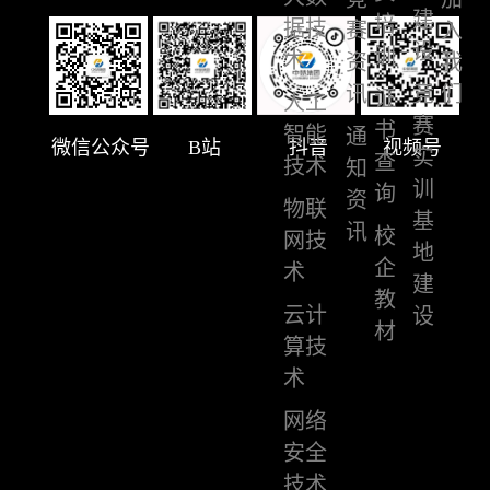
建
培
据技
赛
入
设
训
术
资
我
讯
竞
们
证
人工
赛
书
智能
通
微信公众号
B站
抖音
视频号
实
查
技术
知
训
询
资
物联
基
讯
校
网技
地
企
术
建
教
云计
设
材
算技
术
网络
安全
技术