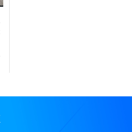
对
校
提