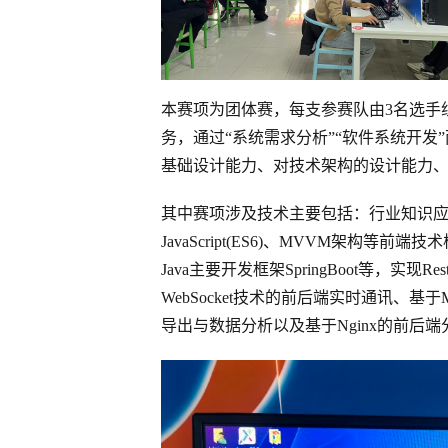
本赛项为团体赛，每支参赛队由3名选手
务，通过“系统需求分析”“软件系统开发
基础设计能力、对技术架构的设计能力
其中赛项涉及技术主要包括：行业知识应用
JavaScript(ES6)、MVVM架构等前端技术
Java主要开发框架SpringBoot等，实现
WebSocket技术的前后端实时通讯、
导出与数据分析以及基于Nginx的前后