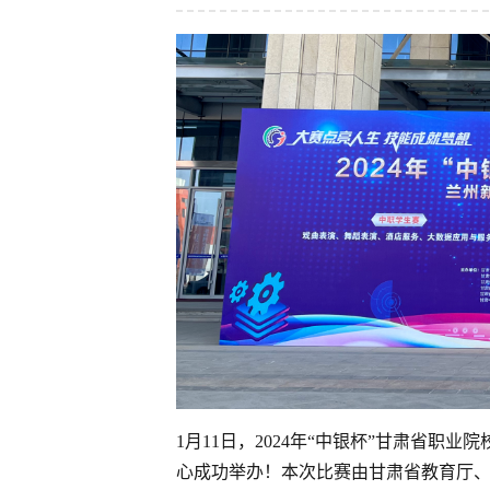
1月11日，2024年“中银杯”甘肃省
心成功举办！本次比赛由甘肃省教育厅