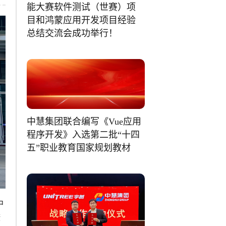
能大赛软件测试（世赛）项
目和鸿蒙应用开发项目经验
总结交流会成功举行！
中慧集团联合编写《Vue应用
程序开发》入选第二批“十四
五”职业教育国家规划教材
中
康