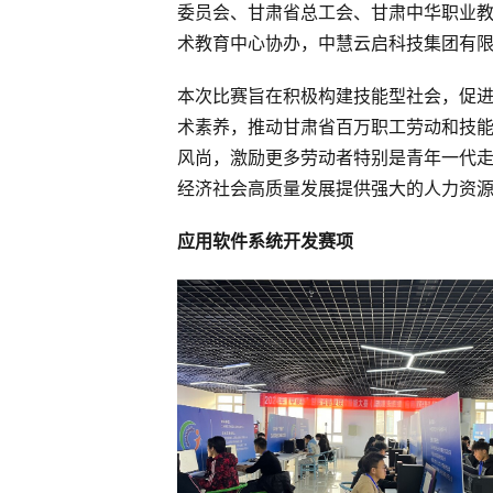
委员会、甘肃省总工会、甘肃中华职业
术教育中心协办，中慧云启科技集团有
本次比赛旨在积极构建技能型社会，促
术素养，推动甘肃省百万职工劳动和技
风尚，激励更多劳动者特别是青年一代
经济社会高质量发展提供强大的人力资
应用软件系统开发赛项