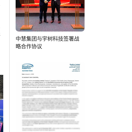
技
技
代
中慧集团与宇树科技签署战
和
略合作协议