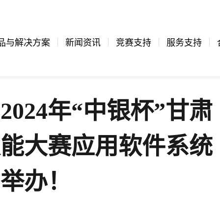
品与解决方案
新闻资讯
竞赛支持
服务支持
024年“中银杯”甘肃
技能大赛应用软件系统
功举办！