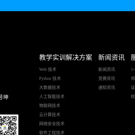
教学实训解决方案
新闻资讯
Web 技术
新闻资讯
1
Python 技术
竞赛资讯
大数据技术
通知资讯
人工智能技术
号坤
物联网技术
云计算技术
网络安全技术
软件工程技术