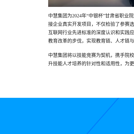
中慧集团为2024年“中银杯”甘肃省职
接企业真实开发项目，不仅检验了参赛
互联网行业先进标准的深度认识和实践
教育改革的步伐，实现教育链、人才链
中慧集团将以技能竞赛为契机，携手院
升技能人才培养的针对性和适用性，为