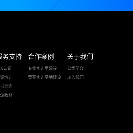
服务支持
合作案例
关于我们
+X认证
专业实训室建设
公司简介
师资培训
竞赛实训基地建设
加入我们
证书查询
校企教材