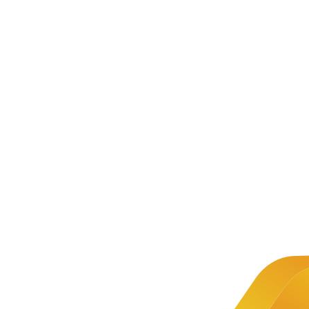
新闻资讯
公司新闻
文章详情
新闻
中慧集团
推荐
助力广东
省第三届
中慧集
团助力
第三届
职业技能
全国技