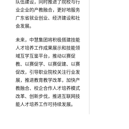
队伍建设，同时推进了院校与行
业企业的产教融合，更好地服务
广东省就业创业、经济建设和社
会发展。
未来，中慧集团将积极搭建技能
人才培养工作成果展示和技能领
域互学互鉴平台，推动以赛促
教、以赛促学、以赛促建、以赛
促改，引导职业院校关注行业发
展，推进教育教学改革，加快产
教融合、校企合作人才培养模式
改革、创新步伐，推进互联网技
能人才培养工作可持续发展。