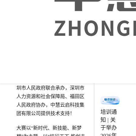
编写
《Vue
应用程
序开
发》入
选第二
2023年5月20日，广东省第三届职
批“十四
业技能大赛网站设计与开发项目
五”职业
于深圳会展中心成功举办！本次
教育国
比赛由广东省人民政府主办，广
家规划
东省人力资源和社会保障厅、深
教材
圳市人民政府联合承办，深圳市
人力资源和社会保障局、福田区
人民政府协办，中慧云启科技集
培训通
团有限公司提供技术支持！
知 | 关
于举办
大赛以“新时代、新技能、新梦
2026年