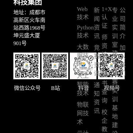
科技集团
Web
1+X
新
专
公
地址：成都市
技术
认
闻
业
司
高新区火车南
证
Python
资
实
简
站西路1968号
技术
坤元盛大厦
讯
训
介
师
901号
室
资
大数
竞
加
建
培
据技
赛
入
设
训
术
资
我
讯
竞
们
证
人工
赛
书
智能
通
微信公众号
B站
抖音
视频号
实
查
技术
知
训
询
资
物联
基
讯
校
网技
地
企
术
建
教