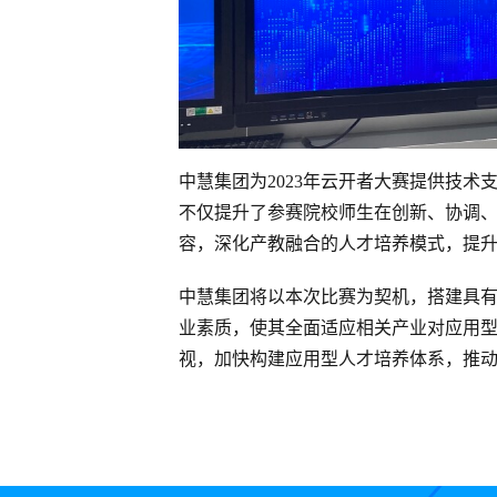
中慧集团为2023年云开者大赛提供技
不仅提升了参赛院校师生在创新、协调
容，深化产教融合的人才培养模式，提
中慧集团将以本次比赛为契机，搭建具
业素质，使其全面适应相关产业对应用
视，加快构建应用型人才培养体系，推