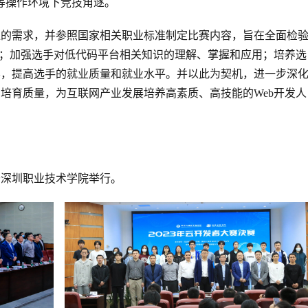
同等操作环境下竞技角逐。
岗位的需求，并参照国家相关职业标准制定比赛内容，旨在全面检
力；加强选手对低代码平台相关知识的理解、掌握和应用；培养选
养，提高选手的就业质量和就业水平。并以此为契机，进一步深
培育质量，为互联网产业发展培养高素质、高技能的Web开发人
式于深圳职业技术学院举行。