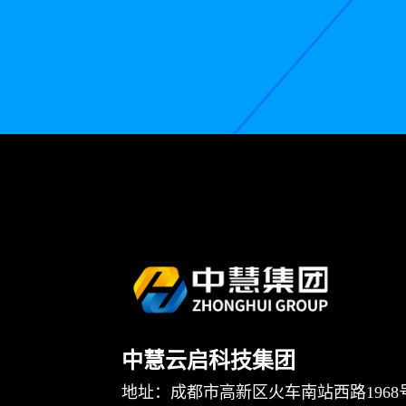
中慧云启科技集团
地址：成都市高新区火车南站西路1968