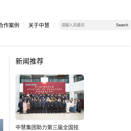
合作案例
关于中慧
Search
新闻推荐
中慧集团助力第三届全国技