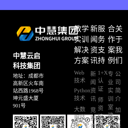
教学
新
服
合
关
实训
闻
务
作
于
解决
资
支
案
我
中慧云启
方案
讯
持
例
们
科技集团
Web
1+X
新
专
公
地址：成都市
技术
认
闻
业
司
高新区火车南
证
Python
资
实
简
站西路1968号
技术
坤元盛大厦
讯
训
介
师
901号
室
资
大数
竞
加
建
培
据技
赛
入
设
训
术
资
我