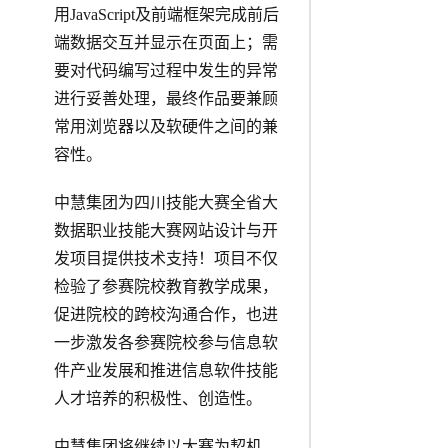
用JavaScript及前端框架完成前后
端数据交互并显示在页面上；需
要对代码编写过程中发生的异常
进行妥善处理，最终作品要兼顾
常用浏览器以及软硬件之间的兼
容性。
中慧集团为四川技能大赛全省大
数据职业技能大赛网站设计与开
发项目提供技术支持！项目不仅
检验了参赛院校教育教学成果，
促进院校的跨校沟通合作，也进
一步激发各参赛院校参与信息软
件产业发展和推进信息软件技能
人才培养的积极性、创造性。
中慧集团将继续以大赛为契机，