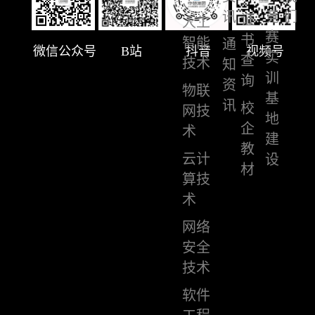
讯
竞
们
证
人工
赛
书
智能
通
微信公众号
B站
抖音
视频号
实
查
技术
知
训
询
资
物联
基
讯
校
网技
地
企
术
建
教
云计
设
材
算技
术
网络
安全
技术
软件