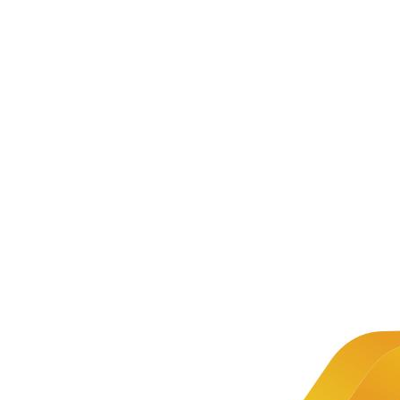
新闻资讯
公司新闻
文章详情
新闻
中慧集团
推荐
助力四川
技能大赛
中慧集
团助力
第三届
全省大数
全国技