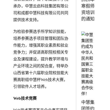
寒假师
承办，中慧云启科技集团有限公
资培训
司和成都中慧科技有限公司共同
的通知
提供技术支持。
为检验参赛选手所学知识技能，
培养参赛选手项目管理和团队协
作能力，增强其职业素质和就业
竞争力；并促进高职院校相关专
业及课程建设，提升教学环境与
产业环境之间的契合度，特举办
山西省第十六届职业院校技能大
赛高职组中慧杯Web技术大赛，
引领软件人才培养。
Web技术竞赛
中慧集
团签约