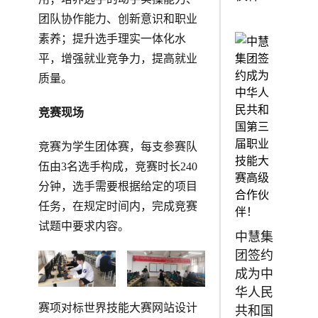
团队协作能力、创新意识和职业
素养；提升选手理实一体化水
平，增强就业竞争力，提高就业
质量。
竞赛现场
竞赛为学生团体赛，每支参赛队
伍由3名选手构成，竞赛时长240
分钟，选手需要根据给定的项目
任务，在规定时间内，完成竞赛
试题中要求内容。
中慧集
团签约
成为中
华人民
赛项对标世界技能大赛网站设计
共和国