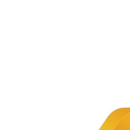
新闻资讯
公司新闻
文章详情
新闻
中慧集团
推荐
助力2022-
2023年度
中慧集
团助力
第三届
江门市中
全国技