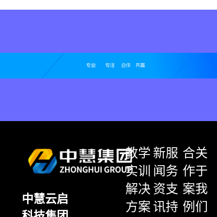
教学
新
服
合
关
实训
闻
务
作
于
解决
资
支
案
我
中慧云启
方案
讯
持
例
们
科技集团