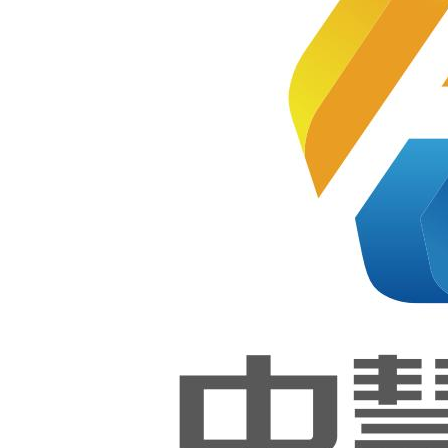
能大赛
软件测
等职业技
试（世
赛）项
目和鸿
术学校学
蒙应用
开发项
生专业技
目经验
总结交
流会成
能大赛
功举
行！
“Web前端
中慧集
开发”赛项
团联合