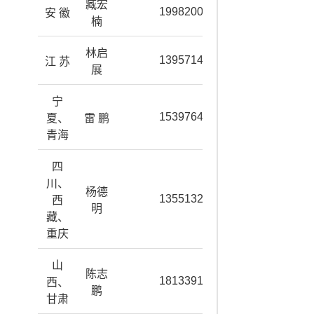
臧宏
19982002674
安 徽
楠
林启
13957148557
江 苏
展
宁
15397640352
夏、
雷 鹏
青海
四
川、
杨德
13551324832
西
明
藏、
重庆
山
陈志
18133918685
西、
鹏
甘肃