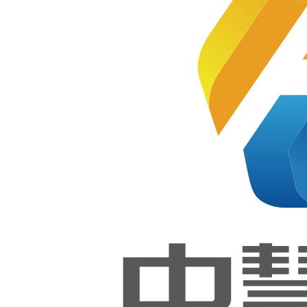
能大赛
软件测
6W+本！
试（世
赛）项
目和鸿
2023-01-16
蒙应用
开发项
目经验
总结交
流会成
功举
行！
据统计，中慧云启科技集团有限
公司组织编写的软件技术系列教
中慧集
材在2022年共售出6万多本。其中
团联合
包括北京工业大学、中国海洋大