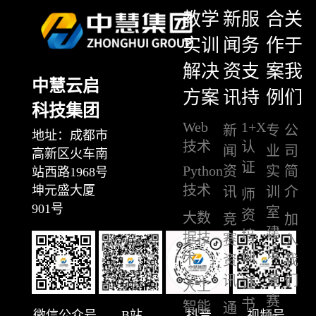
教学
新
服
合
关
实训
闻
务
作
于
解决
资
支
案
我
中慧云启
方案
讯
持
例
们
科技集团
Web
1+X
新
专
公
地址：成都市
技术
认
闻
业
司
高新区火车南
证
Python
资
实
简
站西路1968号
技术
坤元盛大厦
讯
训
介
师
901号
室
资
大数
竞
加
建
培
据技
赛
入
设
训
术
资
我
讯
竞
们
证
人工
赛
书
智能
通
微信公众号
B站
抖音
视频号