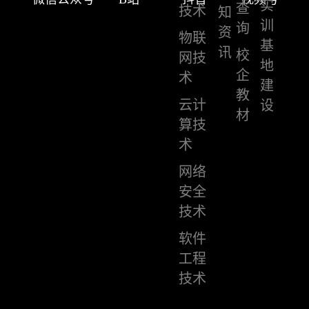
实
查
技术
知
训
询
资
物联
基
讯
校
网技
地
企
术
建
教
云计
设
材
算技
术
网络
安全
技术
软件
工程
技术