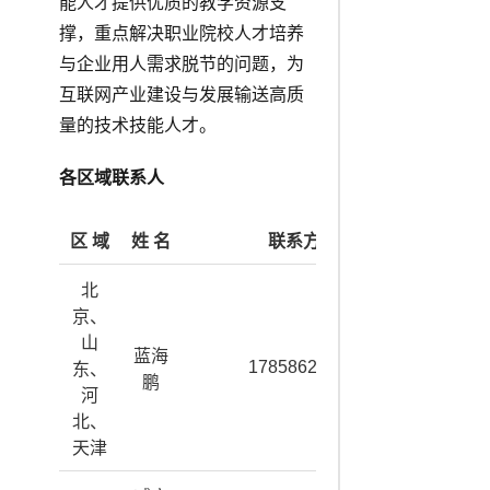
能人才提供优质的教学资源支
撑，重点解决职业院校人才培养
与企业用人需求脱节的问题，为
互联网产业建设与发展输送高质
量的技术技能人才。
各区域联系人
区 域
姓 名
联系方式
北
京、
山
蓝海
17858620886
东、
鹏
河
北、
天津