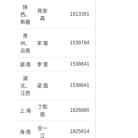
陕
陈安
18133918692
西、
森
新疆
贵
15397642175
州、
宋 菊
云南
15386416485
湖 南
李 雯
湖
15386417485
北、
梁 眉
江西
丁熙
18268809626
上 海
丽
甘一
18258147550
海 南
江