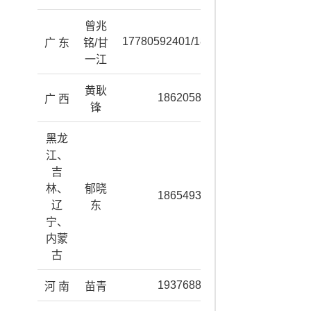
曾兆
17780592401/18258147550
广 东
铭/甘
一江
黄耿
18620586370
广 西
锋
黑龙
江、
吉
林、
郁晓
18654936008
辽
东
宁、
内蒙
古
19376888071
河 南
苗青