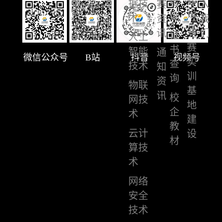
培
据技
赛
入
设
训
术
资
我
讯
竞
们
证
人工
赛
书
智能
通
微信公众号
B站
抖音
视频号
实
查
技术
知
训
询
资
物联
基
讯
校
网技
地
企
术
建
教
云计
设
材
算技
术
网络
安全
技术