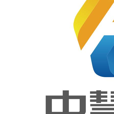
能大赛
软件测
与开发项
试（世
赛）项
目和鸿
目成功举
蒙应用
开发项
办！
目经验
总结交
流会成
功举
2022-07-05
行！
中慧集
团联合