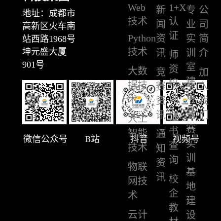
Web
1+X
新
专
公
地址：成都市
技术
认
闻
业
司
高新区火车南
证
Python
资
实
简
站西路1968号
技术
坤元盛大厦
讯
训
介
师
901号
室
资
大数
竞
加
建
培
据技
赛
入
设
训
术
资
我
讯
竞
们
证
人工
赛
书
智能
通
微信公众号
B站
抖音
视频号
实
查
技术
知
训
询
资
物联
基
讯
校
网技
地
企
术
建
教
云计
设