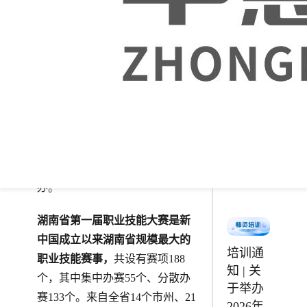
编写
《Vue
应用程
2022年7月4日，湖南省第一届职
序开
业技能大赛网站设计与开发项目
发》入
于湖南化工职业技术学院成功举
选第二
批“十四
办！
本次大赛由湖南省人民政府
五”职业
主办，湖南省人力资源和社会保
教育国
障厅、株洲市人民政府、湖南省
家规划
教育厅、湖南省总工会共同承
教材
办。
湖南省第一届职业技能大赛是新
中国成立以来湖南省规模最大的
培训通
职业技能赛事，
共设有赛项188
知 | 关
个，其中集中办赛55个、分散办
于举办
赛133个。来自全省14个市州、21
2026年