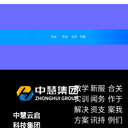
教学
新
服
合
关
实训
闻
务
作
于
解决
资
支
案
我
中慧云启
方案
讯
持
例
们
科技集团