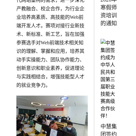
代网站重构的需求，进一步深化
寒假师
产教融合、校企合作，为行业企
资培训
业培养高素质、高技能的Web前
的通知
端开发人才。赛项对接行业新技
术、新标准、新工艺，旨在加强
参赛选手对Web前端技术相关知
识的理解、掌握和应用，培养其
动手实操能力、团队协作能力、
创新意识和职业素养，促进理论
与实践相结合，增强技能型人才
的就业竞争力。
中慧集
团签约