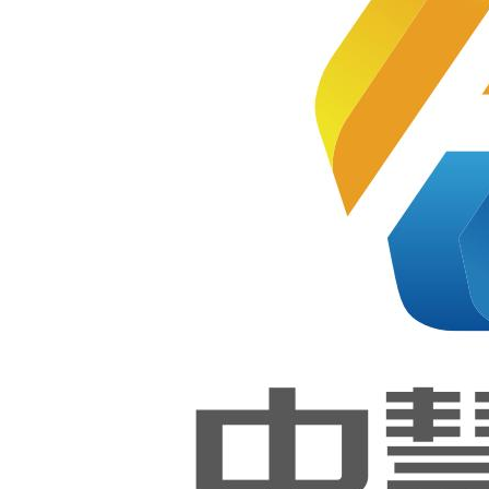
能大赛
软件测
能大赛
试（世
赛）项
目和鸿
Web前端
蒙应用
开发项
开发赛项
目经验
总结交
流会成
顺利举
功举
行！
办！
中慧集
2021-12-17
团联合