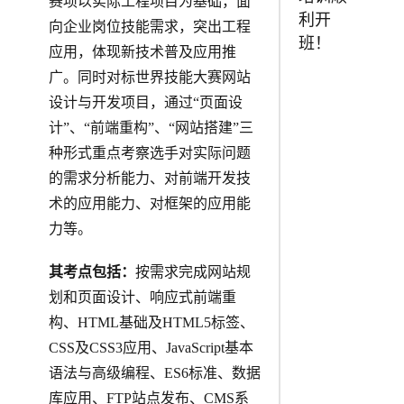
赛项以实际工程项目为基础，面
利开
向企业岗位技能需求，突出工程
班！
应用，体现新技术普及应用推
广。同时对标世界技能大赛网站
设计与开发项目，通过“页面设
计”、“前端重构”、“网站搭建”三
种形式重点考察选手对实际问题
的需求分析能力、对前端开发技
术的应用能力、对框架的应用能
力等。
其考点包括：
按需求完成网站规
划和页面设计、响应式前端重
构、HTML基础及HTML5标签、
CSS及CSS3应用、JavaScript基本
语法与高级编程、ES6标准、数据
库应用、FTP站点发布、CMS系