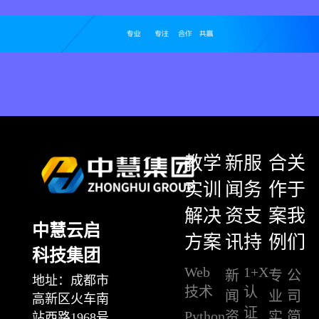
教学
新
服
合
关
实训
闻
务
作
于
解决
资
支
案
我
中慧云启
方案
讯
持
例
们
科技集团
Web
1+X
新
专
公
地址：成都市
技术
认
闻
业
司
高新区火车南
证
Python
资
实
简
站西路1968号