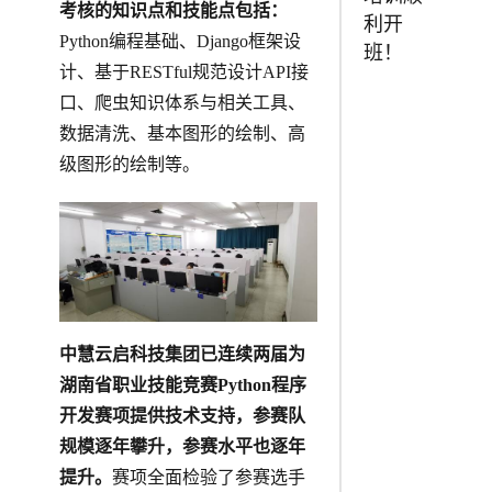
考核的知识点和技能点包括：
利开
Python编程基础、Django框架设
班！
计、基于RESTful规范设计API接
口、爬虫知识体系与相关工具、
数据清洗、基本图形的绘制、高
级图形的绘制等。
中慧云启科技集团已连续两届为
湖南省职业技能竞赛Python程序
开发赛项提供技术支持，参赛队
规模逐年攀升，参赛水平也逐年
提升。
赛项全面检验了参赛选手