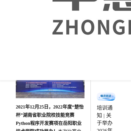
编写
《Vue
办！
应用程
序开
发》入
2021-12-26
选第二
批“十四
五”职业
教育国
家规划
教材
2021年12月25日，2022年度“楚怡
培训通
杯”湖南省职业院校技能竞赛
知 | 关
于举办
Python程序开发赛项在岳阳职业
2026年