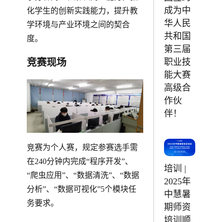
成为中
化学生的创新实践能力，提升教
华人民
学环境与产业环境之间的契合
共和国
度。
第三届
竞赛现场
职业技
能大赛
高级合
作伙
伴！
竞赛为个人赛，规定参赛选手需
在240分钟内完成“程序开发”、
培训 |
“爬虫应用”、“数据清洗”、“数据
2025年
分析”、“数据可视化”5个模块任
中慧暑
务要求。
期师资
培训顺