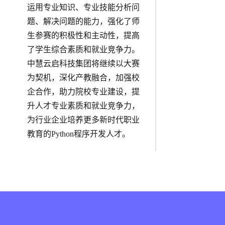
运用专业知识、专业技能分析问
题、解决问题的能力，强化了师
生参赛的积极性和主动性，提高
了学生综合素质和就业竞争力。
中慧云启科技集团将继续以大赛
为契机，深化产教融合，加强校
企合作，助力院校专业建设，提
升人才专业素质和就业竞争力，
为行业企业培养更多新时代职业
教育的Python程序开发人才。