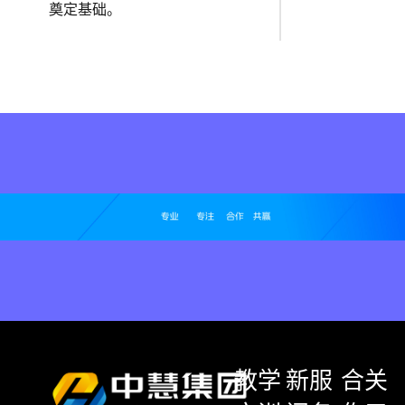
奠定基础。
教学
新
服
合
关