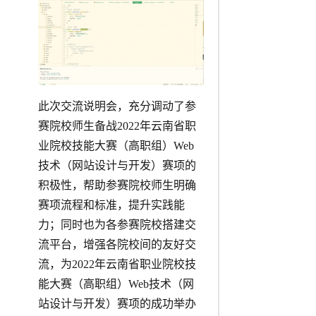
此次交流说明会，充分调动了参
赛院校师生备战2022年云南省职
业院校技能大赛（高职组）Web
技术（网站设计与开发）赛项的
积极性，帮助参赛院校师生明确
赛项流程和标准，提升实践能
力；同时也为各参赛院校搭建交
流平台，增强各院校间的友好交
流，为2022年云南省职业院校技
能大赛（高职组）Web技术（网
站设计与开发）赛项的成功举办