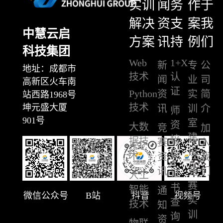
实训
闻
务
作
于
解决
资
支
案
我
中慧云启
方案
讯
持
例
们
科技集团
Web
1+X
新
专
公
地址：成都市
技术
认
闻
业
司
高新区火车南
证
Python
资
实
简
站西路1968号
技术
坤元盛大厦
讯
训
介
师
901号
室
资
大数
竞
加
建
培
据技
赛
入
设
训
术
资
我
讯
竞
们
证
人工
赛
书
智能
通
微信公众号
B站
抖音
视频号
实
查
技术
知
训
询
资