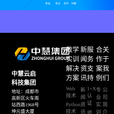
教学
新
服
合
关
实训
闻
务
作
于
解决
资
支
案
我
中慧云启
方案
讯
持
例
们
科技集团
Web
1+X
新
专
公
地址：成都市
技术
认
闻
业
司
高新区火车南
证
Python
资
实
简
站西路1968号
技术
坤元盛大厦
讯
训
介
师