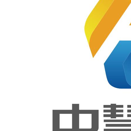
能大赛
软件测
Web前端
试（世
赛）项
目和鸿
开发赛项
蒙应用
开发项
顺利举
目经验
总结交
流会成
办！
功举
行！
2021-11-19
中慧集
团联合