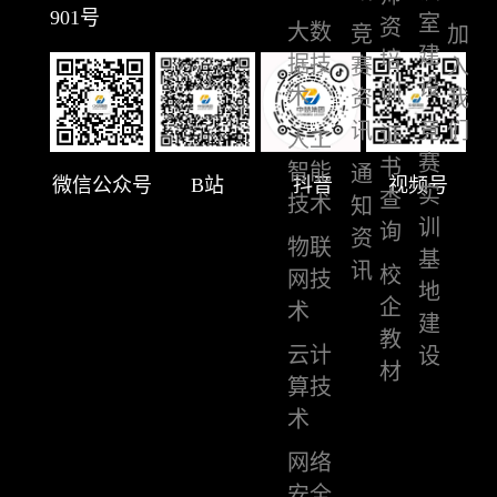
901号
室
资
大数
竞
加
建
培
据技
赛
入
设
训
术
资
我
讯
竞
们
证
人工
赛
书
智能
通
微信公众号
B站
抖音
视频号
实
查
技术
知
训
询
资
物联
基
讯
校
网技
地
企
术
建
教
云计
设
材
算技
术
网络
安全