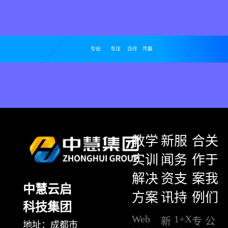
教学
新
服
合
关
实训
闻
务
作
于
解决
资
支
案
我
中慧云启
方案
讯
持
例
们
科技集团
Web
1+X
新
专
公
地址：成都市