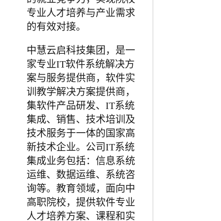
专业人才培养与产业需求
的有效对接。
中慧云启科技集团，是一
家专业IT软件系统解决方
案与服务提供商，软件实
训教学解决方案提供商，
集软件产品研发、IT系统
集成、销售、技术培训及
技术服务于一体的国家高
新技术企业。公司IT系统
集成业务包括：信息系统
运维、数据运维、系统咨
询等。教育领域，面向中
高职院校，提供软件专业
人才培养方案、课程和实