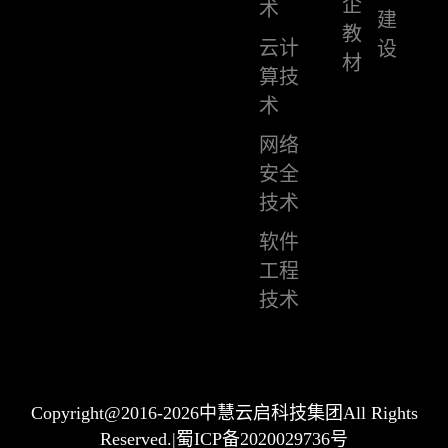
企
术
建
教
云计
设
材
算技
术
网络
安全
技术
软件
工程
技术
Copyright@2016-2026中慧云启科技集团All Rights
Reserved.|蜀ICP备2020029736号