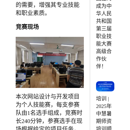
的需要，增强其专业技能
成为中
和职业素质。
华人民
共和国
竞赛现场
第三届
职业技
能大赛
高级合
作伙
伴！
本次网站设计与开发项目
培训 |
为个人技能赛，每支参赛
2025年
队由1名选手组成，竞赛时
中慧暑
长240分钟，参赛选手在现
期师资
场根据给定的项目任务，
培训顺