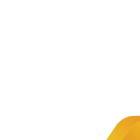
新闻资讯
公司新闻
文章详情
新闻
2021 年广
推荐
西第一届
职业技能
中慧集
团助力
第三届
大赛南宁
全国技