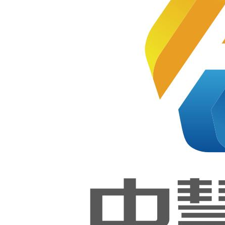
能大赛
软件测
市选拔赛
试（世
赛）项
目和鸿
网站设计
蒙应用
开发项
与开发项
目经验
总结交
流会成
目顺利举
功举
行！
行！
中慧集
2021-08-27
团联合