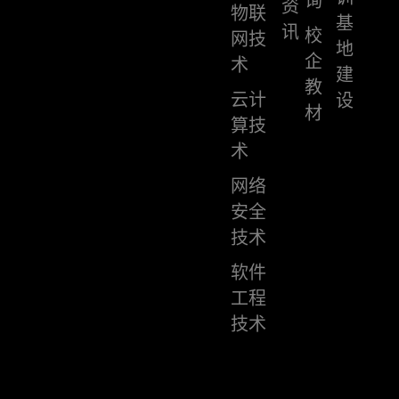
询
资
物联
基
讯
校
网技
地
企
术
建
教
云计
设
材
算技
术
网络
安全
技术
软件
工程
技术