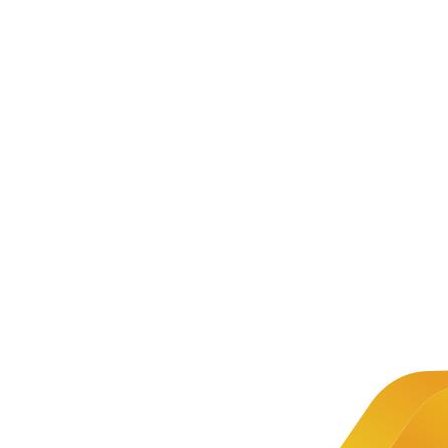
新闻资讯
公司新闻
文章详情
新闻
世赛资讯 |
推荐
第47届世
界技能大
中慧集
团助力
第三届
赛网站技
全国技