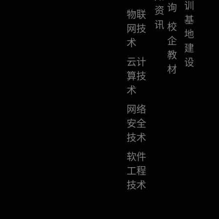
训
询
资
物联
基
讯
校
网技
地
企
术
建
教
云计
设
材
算技
术
网络
安全
技术
软件
工程
技术