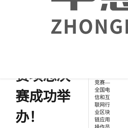
设计员
竞赛通
S（软件测
知|关于
举办
2025年
试方向）
至2026
年全国
行业职
赛项总决
业技能
竞赛—
全国电
赛成功举
信和互
联网行
业区块
办！
链应用
操作员