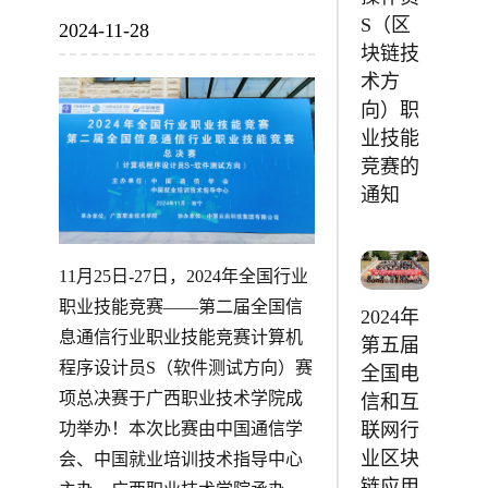
S（区
2024-11-28
块链技
术方
向）职
业技能
竞赛的
通知
11月25日-27日，2024年全国行业
职业技能竞赛——第二届全国信
2024年
息通信行业职业技能竞赛计算机
第五届
程序设计员S（软件测试方向）赛
全国电
项总决赛于广西职业技术学院成
信和互
功举办！本次比赛由中国通信学
联网行
业区块
会、中国就业培训技术指导中心
链应用