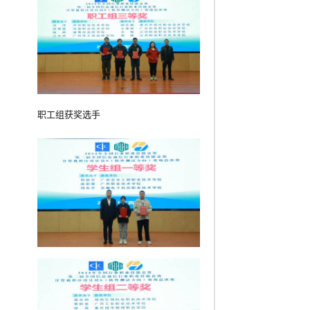
职工组获奖选手