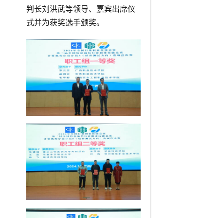
判长刘洪武等领导、嘉宾出席仪
式并为获奖选手颁奖。