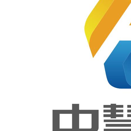
业职业
竞赛第二
技能竞
赛—全
国电信
届全国信
和互联
网行业
区块链
息通信行
应用操
作员
S（区
业职业技
块链技
术方
向）职
能竞赛计
业技能
竞赛的
算机程序
通知