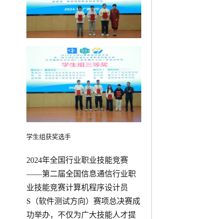
学生组获奖选手
2024年全国行业职业技能竞赛
——第二届全国信息通信行业职
业技能竞赛计算机程序设计员
S（软件测试方向）赛项总决赛成
功举办，不仅为广大技能人才提