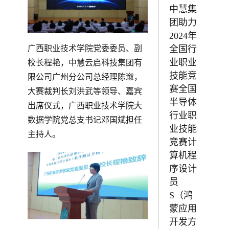
中慧集
团助力
2024年
广西职业技术学院党委委员、副
全国行
业职业
校长程艳，中慧云启科技集团有
技能竞
限公司广州分公司总经理陈溆，
赛全国
大赛裁判长刘洪武等领导、嘉宾
半导体
出席仪式，广西职业技术学院大
行业职
数据学院党总支书记邓国斌担任
业技能
主持人。
竞赛计
算机程
序设计
员
S（鸿
蒙应用
开发方