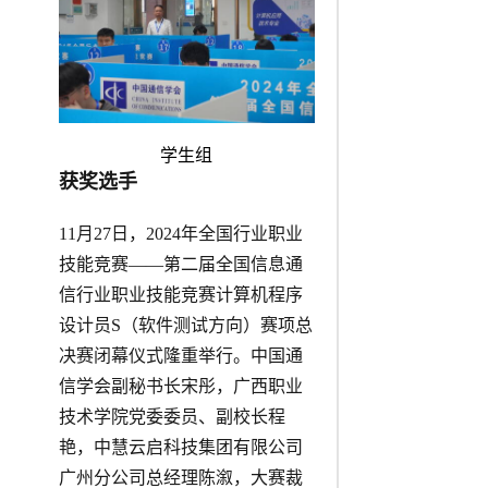
学生组
获奖选手
11月27日，2024年全国行业职业
技能竞赛——第二届全国信息通
信行业职业技能竞赛计算机程序
设计员S（软件测试方向）赛项总
决赛闭幕仪式隆重举行。中国通
信学会副秘书长宋彤，广西职业
技术学院党委委员、副校长程
艳，中慧云启科技集团有限公司
广州分公司总经理陈溆，大赛裁