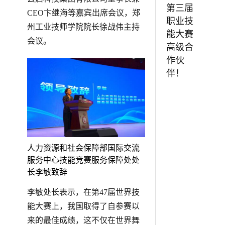
第三届
CEO卞继海等嘉宾出席会议，郑
职业技
州工业技师学院院长徐战伟主持
能大赛
会议。
高级合
作伙
伴！
人力资源和社会保障部国际交流
服务中心技能竞赛服务保障处处
长李敏致辞
李敏处长表示，在第47届世界技
能大赛上，我国取得了自参赛以
来的最佳成绩，这不仅在世界舞