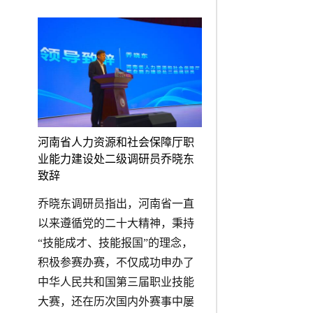
河南省人力资源和社会保障厅职
业能力建设处二级调研员乔晓东
致辞
乔晓东调研员指出，河南省一直
以来遵循党的二十大精神，秉持
“技能成才、技能报国”的理念，
积极参赛办赛，不仅成功申办了
中华人民共和国第三届职业技能
大赛，还在历次国内外赛事中屡