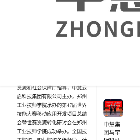
编写
《Vue
2024-11-25
应用程
序开
发》入
选第二
批“十四
五”职业
教育国
家规划
2024年11月23日，由河南省人力
教材
资源和社会保障厅指导，中慧云
启科技集团有限公司主办，郑州
工业技师学院承办的第47届世界
技能大赛移动应用开发项目总结
会暨世赛资源转化研讨会在郑州
中慧集
工业技师学院成功举办。全国技
团与宇