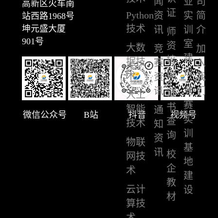
闻
业
司
高新区火车南
证
Python
资
实
简
站西路1968号
技术
坤元盛大厦
讯
训
介
师
901号
室
资
大数
竞
加
建
培
据技
赛
入
设
训
术
资
我
讯
竞
们
证
人工
赛
书
智能
通
微信公众号
B站
抖音
视频号
实
查
技术
知
训
询
资
物联
基
讯
校
网技
地
企
术
建
教
云计
设
材
算技
术