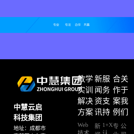
教学
新
服
合
关
实训
闻
务
作
于
解决
资
支
案
我
中慧云启
方案
讯
持
例
们
科技集团
Web
1+X
新
专
公
地址：成都市
技术
认