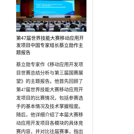
第47届世界技能大赛移动应用开
发项目中国专家组长蔡立勋作主
题报告
蔡立勋专家作《移动应用开发项
目世赛总结分析与第三届国赛展
望》的主题报告。他首先回顾了
第47届世界技能大赛移动应用开
发项目的比赛情况，包括参赛选
手的基本情况及技术掌握程度。
随后，他详细介绍了本届大赛移
动应用开发项目各模块的具体竞
赛内容，并对比往届赛事，指出