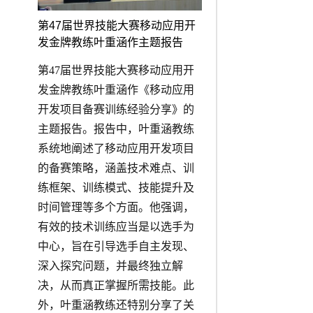
第47届世界技能大赛移动应用开
发金牌教练叶重涵作主题报告
第47届世界技能大赛移动应用开
发金牌教练叶重涵作《移动应用
开发项目备赛训练经验分享》的
主题报告。报告中，叶重涵教练
系统地阐述了移动应用开发项目
的备赛策略，涵盖技术难点、训
练框架、训练模式、技能提升及
时间管理等多个方面。他强调，
有效的技术训练应当是以选手为
中心，旨在引导选手自主发现、
深入探究问题，并最终独立解
决，从而真正掌握所需技能。此
外，叶重涵教练还特别分享了关