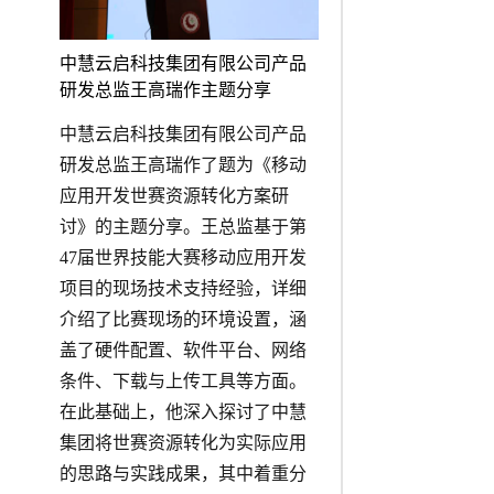
中慧云启科技集团有限公司产品
研发总监王高瑞作主题分享
中慧云启科技集团有限公司产品
研发总监王高瑞作了题为《移动
应用开发世赛资源转化方案研
讨》的主题分享。王总监基于第
47届世界技能大赛移动应用开发
项目的现场技术支持经验，详细
介绍了比赛现场的环境设置，涵
盖了硬件配置、软件平台、网络
条件、下载与上传工具等方面。
在此基础上，他深入探讨了中慧
集团将世赛资源转化为实际应用
的思路与实践成果，其中着重分