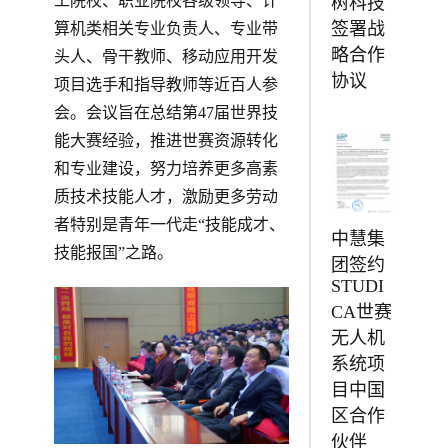
工院校、职业院校各级领导、计
树科技
签署战
算机类相关专业负责人、专业带
略合作
头人、骨干教师、移动应用开发
协议
项目选手和指导教师等近百人参
会。会议旨在总结第47届世界技
能大赛经验，推进世赛资源转化
和专业建设，努力培养更多高素
质技术技能人才，激励更多劳动
者特别是青年一代走“技能成才、
中慧集
技能报国”之路。
团签约
STUDI
CA世赛
无人机
系统项
目中国
区合作
伙伴