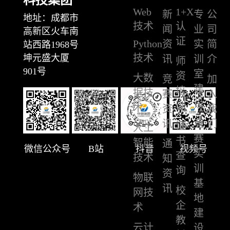
Web
1+X
新
专
公
地址：成都市
技术
认
闻
业
司
高新区火车南
证
Python
资
实
简
站西路1968号
技术
坤元盛大厦
讯
训
介
师
901号
室
资
大数
竞
加
建
培
据技
赛
入
设
训
术
资
我
讯
竞
们
证
人工
赛
书
智能
通
微信公众号
B站
抖音
视频号
实
查
技术
知
训
询
资
物联
基
讯
校
网技
地
企
术
建
教
云计
设