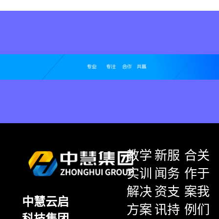
教学
新
服
合
关
实训
闻
务
作
于
解决
资
支
案
我
中慧云启
方案
讯
持
例
们
科技集团