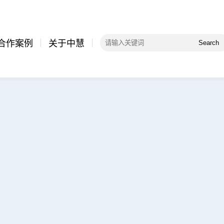
合作案例
关于中慧
Search