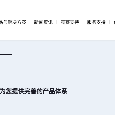
品与解决方案
新闻资讯
竞赛支持
服务支持
—
为您提供完善的产品体系