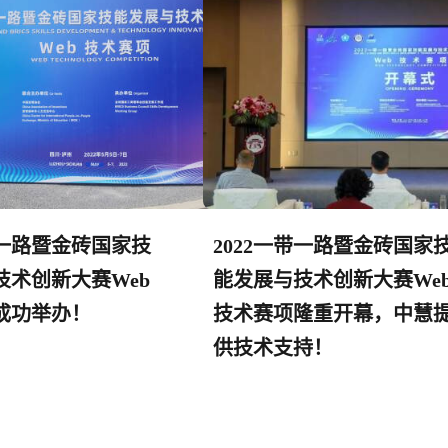
带一路暨金砖国家技
2022一带一路暨金砖国家
技术创新大赛Web
能发展与技术创新大赛We
成功举办！
技术赛项隆重开幕，中慧
供技术支持！