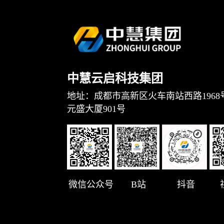
中慧云启科技集团
地址：成都市高新区火车南站西路1968
元盛大厦901号
微信公众号
B站
抖音