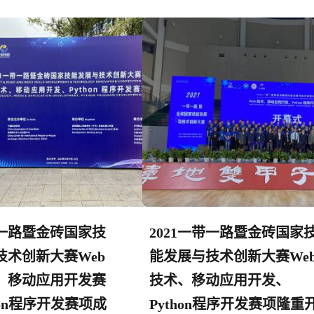
带一路暨金砖国家技
2021一带一路暨金砖国家
技术创新大赛Web
能发展与技术创新大赛We
、移动应用开发赛
技术、移动应用开发、
hon程序开发赛项成
Python程序开发赛项隆重