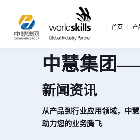
首页
产
中慧集团—
新闻资讯
从产品到行业应用领域，中慧
助力您的业务腾飞