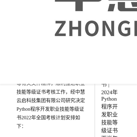
级证书
各相关试点院校和考核站点：
上半年
试点申
为贯彻落实《教育部等四部门印
报工作
发<关于在院校实施“学历证书+若
启动！
干职业技能等级证书”制度试点方
案>的通知》(职教成[2019] 6号)、
《教育部办公厅等三部门<关于推
进1+X证书制度试点工作的指导
意见>》(教职成厅函[2019] 19号)
1+X证
等有关文件精神，顺利推进职业
书 |
技能等级证书考核工作，经中慧
2024年
Python
云启科技集团有限公司研究决定
程序开
Python程序开发职业技能等级证
发职业
书2022年全国考核计划安排如
技能等
下：
级证书