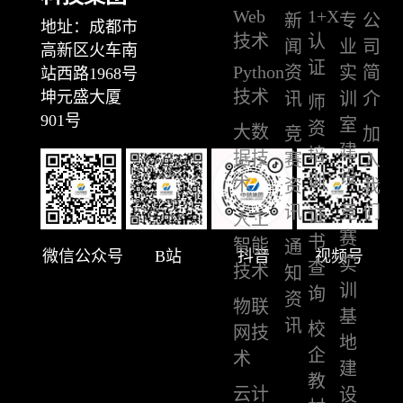
Web
1+X
新
专
公
地址：成都市
技术
认
闻
业
司
高新区火车南
证
Python
资
实
简
站西路1968号
技术
坤元盛大厦
讯
训
介
师
901号
室
资
大数
竞
加
建
培
据技
赛
入
设
训
术
资
我
讯
竞
们
证
人工
赛
书
智能
通
微信公众号
B站
抖音
视频号
实
查
技术
知
训
询
资
物联
基
讯
校
网技
地
企
术
建
教
云计
设