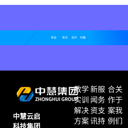
教学
新
服
合
关
实训
闻
务
作
于
解决
资
支
案
我
中慧云启
方案
讯
持
例
们
科技集团