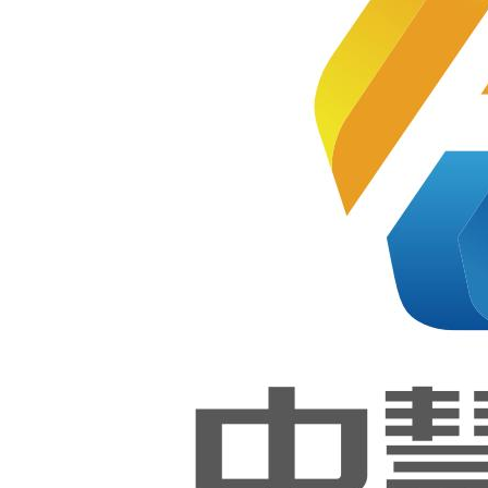
发职业
技能等
序开发职
级证书
第一次
业技能等
全国统
考成功
举行！
级证书考
核计划安
1+X证
书 |
排的通知
2025年
Python
程序开
2022-02-28
发职业
技能等