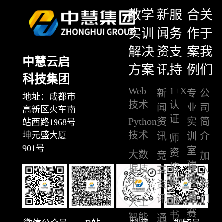
教学
新
服
合
关
实训
闻
务
作
于
解决
资
支
案
我
中慧云启
方案
讯
持
例
们
科技集团
Web
1+X
新
专
公
地址：成都市
技术
认
闻
业
司
高新区火车南
证
Python
资
实
简
站西路1968号
技术
坤元盛大厦
讯
训
介
师
901号
室
资
大数
竞
加
建
培
据技
赛
入
设
训
术
资
我
讯
竞
们
证
人工
赛
书
智能
通