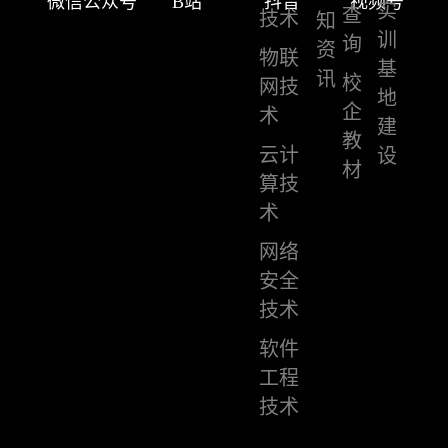
微信公众号
B站
抖音
视频号
实
查
技术
知
训
询
资
物联
基
讯
校
网技
地
企
术
建
教
云计
设
材
算技
术
网络
安全
技术
软件
工程
技术