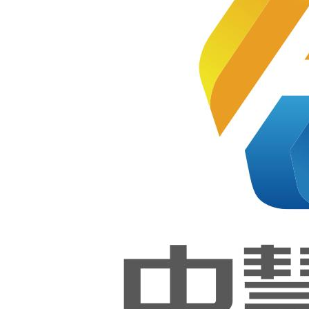
主
集团
副编
出版
版社
暂
内容摘要
本书以《Python 程序开发职业技
能等级标准》为编写依据，内容
主要由数据收集与清洗、数据可