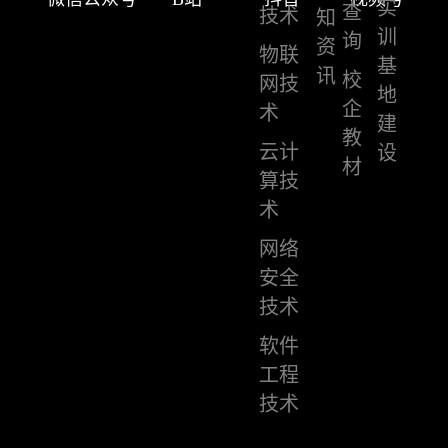
实
查
技术
知
训
询
资
物联
基
讯
校
网技
地
企
术
建
教
云计
设
材
算技
术
网络
安全
技术
软件
工程
技术