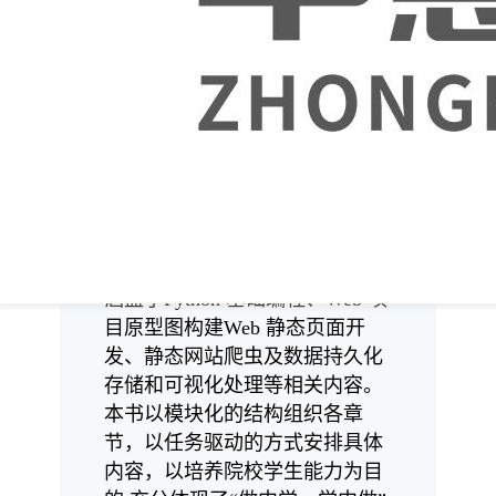
的重要内容之一。为了便于 1+X
证书标准融入院校学历教育,中慧
云启科技集团有限公司组织编写
了“1+X证书制度试点培训用书
·Python程序开发”系列教材。
《Python 程序开发(初级)》以
《Python 程序开发职业技能等级
标准》为编写依据,内容主要包括
Pythor应用基础编程、用户界面
设计和网络爬虫分析3个部分，
涵盖了Python 基础编程、Web 项
目原型图构建Web 静态页面开
发、静态网站爬虫及数据持久化
存储和可视化处理等相关内容。
本书以模块化的结构组织各章
节，以任务驱动的方式安排具体
内容，以培养院校学生能力为目