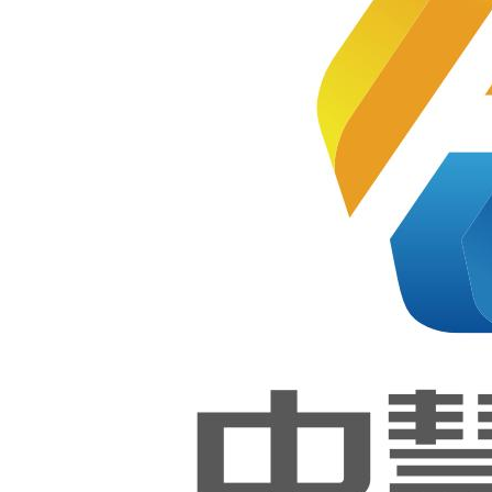
主
集团
副编
出版
版社
暂
内容摘要
面向职业院校和应用型本科院校
开展1+X证书制度试点工作是落
实《国家职业教育改革实施方案)