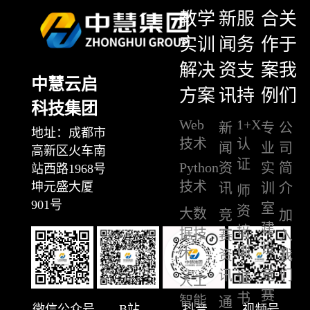
教学
新
服
合
关
实训
闻
务
作
于
解决
资
支
案
我
中慧云启
方案
讯
持
例
们
科技集团
Web
1+X
新
专
公
地址：成都市
技术
认
闻
业
司
高新区火车南
证
Python
资
实
简
站西路1968号
技术
坤元盛大厦
讯
训
介
师
901号
室
资
大数
竞
加
建
培
据技
赛
入
设
训
术
资
我
讯
竞
们
证
人工
赛
书
智能
通
微信公众号
B站
抖音
视频号