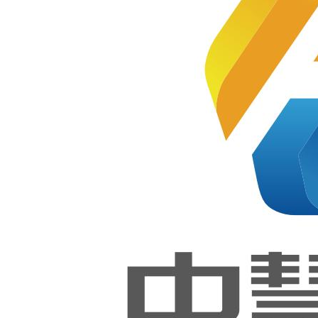
副
易
出
社
暂
内容摘要
本书共分为9章，第1~5章围绕
“学生成绩管理”数据库展开，主
要介绍数据库基础，数据库与数
据表操作，视图与索引，存储过