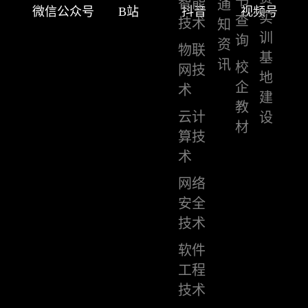
书
智能
通
微信公众号
B站
抖音
视频号
实
查
技术
知
训
询
资
物联
基
讯
校
网技
地
企
术
建
教
云计
设
材
算技
术
网络
安全
技术
软件
工程
技术