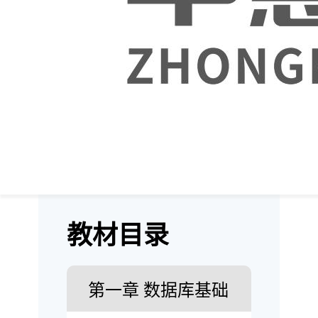
程、流程控制语句、函数和触发
器，MySQL数据库高级操作，非
常适合初学者学习第6章介绍了
MySQL与Node.js、PHP、
Python、Java的交互.第7章、第8
章主要讲述 MongoDB 数据库和
Redis数据库，有数据库基础者可
根据第7章、第8章内容进行学习
拓展。第9章为一个项目案例，
能够帮助读者进一步巩固所学知
识。
教材目录
第一章 数据库基础