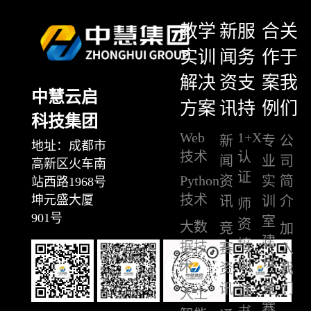
教学
新
服
合
关
实训
闻
务
作
于
解决
资
支
案
我
中慧云启
方案
讯
持
例
们
科技集团
Web
1+X
新
专
公
地址：成都市
技术
认
闻
业
司
高新区火车南
证
Python
资
实
简
站西路1968号
技术
坤元盛大厦
讯
训
介
师
901号
室
资
大数
竞
加
建
培
据技
赛
入
设
训
术
资
我
讯
竞
们
证
人工
赛