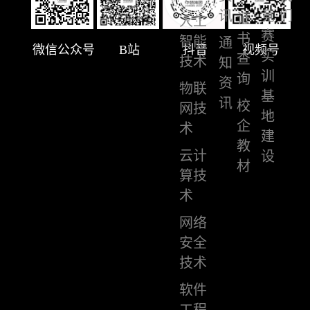
讯
竞
们
证
人工
赛
书
智能
通
微信公众号
B站
抖音
视频号
实
查
技术
知
训
询
资
物联
基
讯
校
网技
地
企
术
建
教
云计
设
材
算技
术
网络
安全
技术
软件
工程