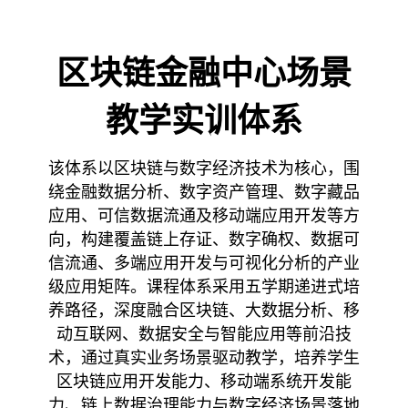
区块链金融中心场景
教学实训体系
该体系以区块链与数字经济技术为核心，围
绕金融数据分析、数字资产管理、数字藏品
应用、可信数据流通及移动端应用开发等方
向，构建覆盖链上存证、数字确权、数据可
信流通、多端应用开发与可视化分析的产业
级应用矩阵。课程体系采用五学期递进式培
养路径，深度融合区块链、大数据分析、移
动互联网、数据安全与智能应用等前沿技
术，通过真实业务场景驱动教学，培养学生
区块链应用开发能力、移动端系统开发能
力、链上数据治理能力与数字经济场景落地