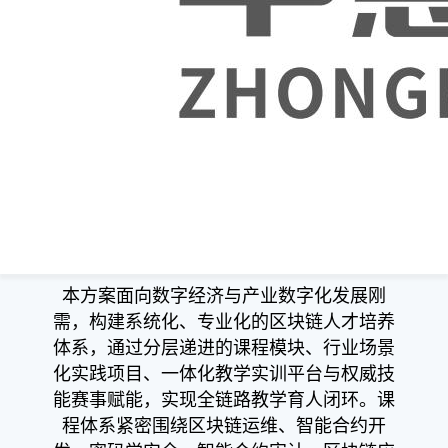
生动呈现区块链技术
方
方
方
案
案
案
世
案
案
案
世
世
界
区块链
界
界
技
技术项
世界
世
世
技
技
能
目……
技能
界
界
能
能
竞
竞赛
技
技
竞
竞
赛
了解更多
｜
能
能
赛
赛
｜
全国
竞
竞
｜
｜
全
职业
赛
赛
全
全
国
院
｜
｜
国
国
职
校...
全
全
职
职
业
国
国
业
业
院
职
职
院
院
校...
方案概述
业
业
校...
校...
院
院
校...
校...
本方案面向数字经济与产业数字化发展刚
需，构建系统化、专业化的区块链人才培养
体系，通过分层递进的课程模块、行业场景
化实践项目、一体化教学实训平台与权威技
能赛事赋能，实现全链路教学育人闭环。课
程体系紧密围绕区块链运维、智能合约开