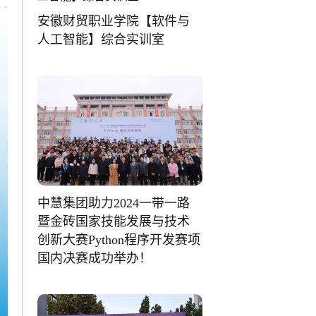
安徽财贸职业学院【软件与
人工智能】综合实训室
中慧集团助力2024一带一路
暨金砖国家技能发展与技术
创新大赛Python程序开发赛项
国内决赛成功举办！