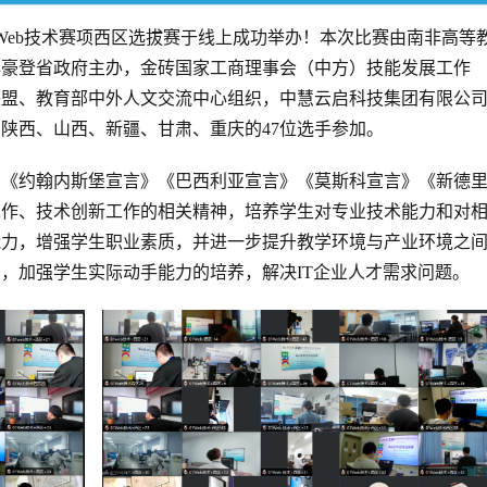
大赛Web技术赛项西区选拔赛于线上成功举办！本次比赛由南非高等
非豪登省政府主办，金砖国家工商理事会（中方）技能发展工作
联盟、教育部中外人文交流中心组织，中慧云启科技集团有限公
陕西、山西、新疆、甘肃、重庆的47位选手参加。
》《约翰内斯堡宣言》《巴西利亚宣言》《莫斯科宣言》《新德
工作、技术创新工作的相关精神，培养学生对专业技术能力和对
能力，增强学生职业素质，并进一步提升教学环境与产业环境之
，加强学生实际动手能力的培养，解决IT企业人才需求问题。