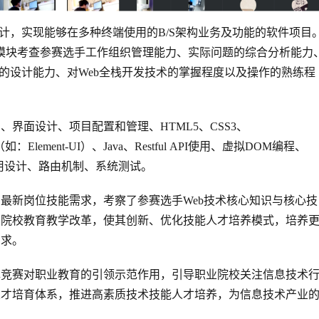
设计，实现能够在多种终端使用的B/S架构业务及功能的软件项目
”2个模块考查参赛选手工作组织管理能力、实际问题的综合分析能力
构的设计能力、对Web全栈开发技术的掌握程度以及操作的熟练程
界面设计、项目配置和管理、HTML5、CSS3、
如：Element-UI）、Java、Restful API使用、虚拟DOM编程、
应用设计、路由机制、系统测试。
最新岗位技能需求，考察了参赛选手Web技术核心知识与核心技
业院校教育教学改革，使其创新、优化技能人才培养模式，培养
需求。
挥竞赛对职业教育的引领示范作用，引导职业院校关注信息技术
人才培育体系，推进高素质技术技能人才培养，为信息技术产业