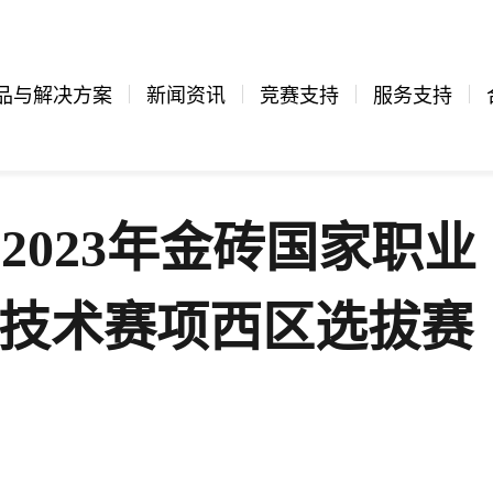
品与解决方案
新闻资讯
竞赛支持
服务支持
2023年金砖国家职业
b技术赛项西区选拔赛