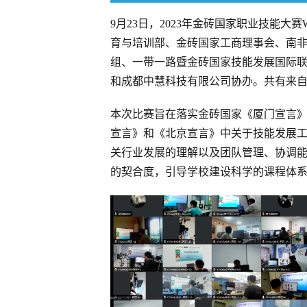
9月23日，2023年金砖国家职业技能
育与培训部、金砖国家工商理事会、南
组、一带一路暨金砖国家技能发展国际
和成都中慧科技有限公司协办。共有来自
本次比赛旨在落实金砖国家《厦门宣言
宣言》和《北京宣言》中关于技能发展
关行业发展的理解以及团队管理、协调
的契合度，引导学校建设科学的课程体系