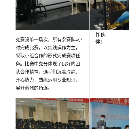
第三届
职业技
能大赛
高级合
作伙
竞赛设单一场次，所有参赛队4小
伴！
时完成比赛，以实践操作为主，
采取小组合作的形式完成赛项任
务。比赛中充分体现了良好的团
队合作精神，选手们沉着冷静、
齐心协力，熟练运用专业知识，
展开激烈的角逐。