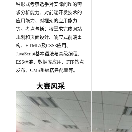
种形式考察选手对实际问题的需
求分析能力、对前端开发技术的
应用能力、对框架的应用能力
等。考点包括：按需求完成网站
规划和页面设计、响应式前端重
构、HTML5及CSS3应用、
JavaScript基本语法与高级编程、
ES6标准、数据库应用、FTP站点
发布、CMS系统搭建配置等。
大赛风采