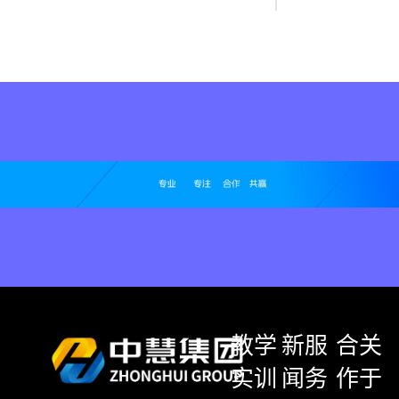
教学
新
服
合
关
实训
闻
务
作
于